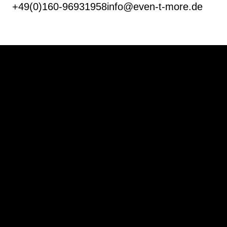
+49(0)160-96931958
info@even-t-more.de
even(t)more
Reiko Rollow
Franz-Egon-Strasse 10
33102 Paderborn
Catering
Eventmodule
Fuhrpark