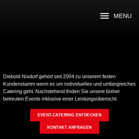
MENU
CATERING FÜR DIEBOLD
Diebold Nixdorf
NIXDORF
Diebold Nixdorf gehört seit 2004 zu unserem festen
Kundenstamm wenn es um individuelles und umfangreiches
Catering geht. Nachstehend finden Sie
unsere bisher
betreuten Events inklusive einer Leistungsübersicht.
EVENT-CATERING ENTDECKEN
KONTAKT ANFRAGEN